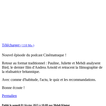
Télécharger
( 110 Mo )
Nouvel épisode du podcast Cinématraque !
Retour au format traditionnel : Pauline, Juliette et Mehdi analysent
Bird, le dernier film d'Andrea Arnold et retracent la filmographie de
la réalisatrice britannique.
Avec comme d'habitude, l'actu, le quiz et les recommandations.
Bonne écoute !
Permalien
Publié le
samedi 01 février 2025 à 10:00
par Mehdi Khnissi