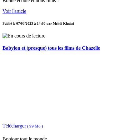
Bonne écoute et bons films !
Voir l'article
Publié le
07/03/2023 à 14:00
par
Mehdi Khnissi
Babylon et (presque) tous les films de Chazelle
Télécharger
( 99 Mo )
Bonjour tout le monde,